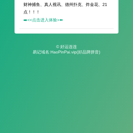
财神捕鱼、真人视讯、德州扑克、炸金花、21
点！！！
➡️<<点击进入体验>⬅️
© 好运连连
易记域名:HaoPinPai.vip(好品牌拼音)